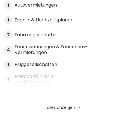
Autovermietungen
1
Event- & Hochzeitsplaner
1
Fahrradgeschäfte
7
Ferienwohnungen & Ferienhaus-
4
Vermietungen
Fluggesellschaften
1
Fremdenführer &
1
Stadtführungen
alles anzeigen