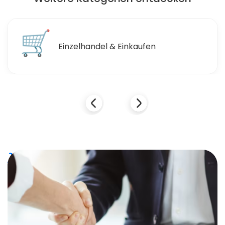
🍽
Essen & Trinken