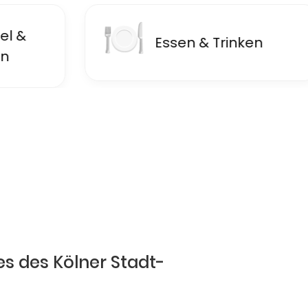
🍽
🏦
Essen & Trinken
F
es des Kölner Stadt-