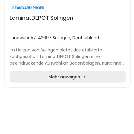
STANDARD PROFIL
LaminatDEPOT Solingen
Landwehr 57, 42697 Solingen, Deutschland
Im Herzen von Solingen bietet das etablierte
Fachgeschäft LaminatDEPOT Solingen eine
beeindruckende Auswahl an Bodenbelägen. Kundinnen
und Kunden finden hier Laminat, Vinyl, Parkett sowie
viele weite...
Mehr anzeigen