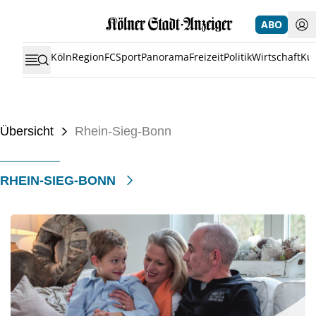
ABO
Köln
Region
FC
Sport
Panorama
Freizeit
Politik
Wirtschaft
Kul
Übersicht
Rhein-Sieg-Bonn
RHEIN-SIEG-BONN