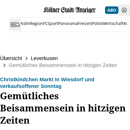
ABO
Köln
Region
FC
Sport
Panorama
Freizeit
Politik
Wirtschaft
Kul
Übersicht
Leverkusen
Gemütliches Beisammensein in hitzigen Zeiten
Christkindchen Markt in Wiesdorf und
verkaufsoffener Sonntag
Gemütliches
Beisammensein in hitzigen
Zeiten